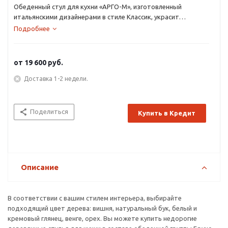
Обеденный стул для кухни «АРГО-М», изготовленный
итальянскими дизайнерами в стиле Классик, украсит
помещение игрой контрастов. Каркас из натурального бука
Подробнее
цвета венге выгодно оттеняет светлую обивку из ткани,
кожи или заменителя.
от
19 600 руб.
Доставка 1-2 недели.
Поделиться
Купить в Кредит
Описание
В соответствии с вашим стилем интерьера, выбирайте
подходящий цвет дерева: вишня, натуральный бук, белый и
кремовый глянец, венге, орех. Вы можете купить недорогие