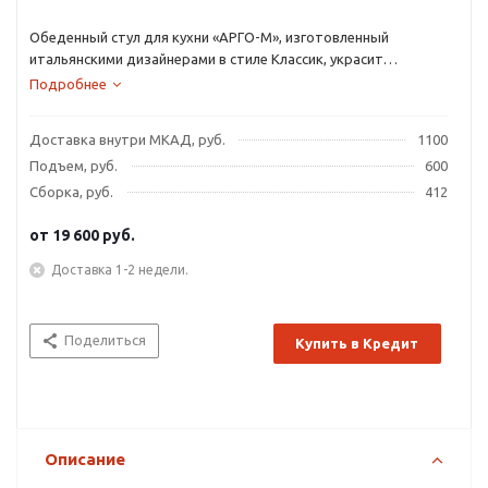
Обеденный стул для кухни «АРГО-М», изготовленный
итальянскими дизайнерами в стиле Классик, украсит
помещение игрой контрастов. Каркас из натурального бука
Подробнее
цвета венге выгодно оттеняет светлую обивку из ткани,
кожи или заменителя.
Доставка внутри МКАД, руб.
1100
Подъем, руб.
600
Сборка, руб.
412
от
19 600 руб.
Доставка 1-2 недели.
Поделиться
Купить в Кредит
Описание