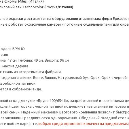
а фирмы Milesi (Италия).
иловый лак Technocolor (Россия/Италия).
тво окраски достигается на оборудовании итальянских фирм Epistolio
ые роботы, окрасочные камеры и поточные сушильные печи для окраск
модели БРУНО:
оссия
на: 47 см, Глубина: 49 см, Высота: 96 см
: массив дерева
: ткань из ассортимента фабрики.
идения и спинки: Венге, Вишня, Натуральный бук, Орех, Орех с черной 
 серебряной патиной
ется в собранном виде.
ный стол для кухни «Бруно 100/65-Ш», разработанный итальянскими ди
дный цвет ореха с черной патиной подчеркнет изысканный интерьер п
сей семьи. Надежный механизм царгового крепления позволит быстро и
 столешницы раздвигаются одновременно. Обеденный складной стол «Бр
ете любом варианте,
выбрав среди огромного количества предлагаемы