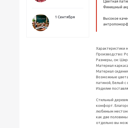
Цветная патин
Финишный акр
1 Сентября
Высокое качес
антропоморфн
Характеристики 
Производство: Р
Размеры, см: Шири
Материал каркаса
Материал сидения
Возможные цвета с
патиной, Белый с
Изделие поставля
Стильный деревян
комфорт. Благоро
любимым местом в
как две половины
отдельно вы мож