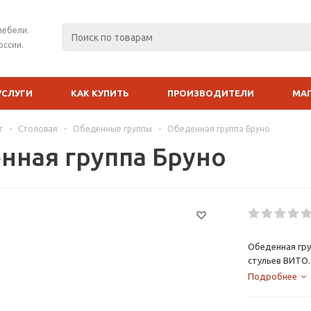
мебели.
оссии.
УСЛУГИ
КАК КУПИТЬ
ПРОИЗВОДИТЕЛИ
МА
г
-
Столовая
-
Обеденные группы
-
Обеденная группа Бруно
нная группа Бруно
Обеденная гру
стульев ВИТО.
комплекта — в
Подробнее
стола выполне
стульев выпол