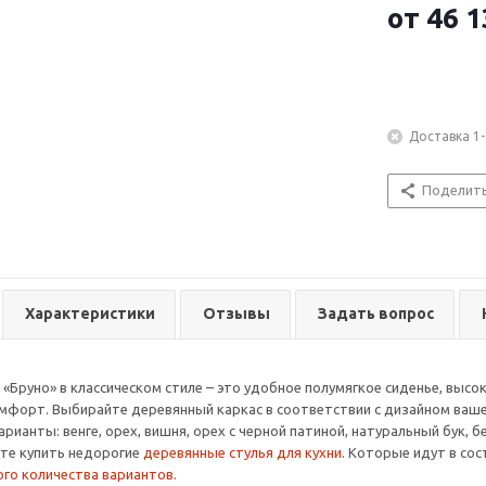
от
46 1
Доставка 1-
Поделит
Характеристики
Отзывы
Задать вопрос
 «Бруно» в классическом стиле – это удобное полумягкое сиденье, высо
мфорт. Выбирайте деревянный каркас в соответствии с дизайном ваше
рианты: венге, орех, вишня, орех с черной патиной, натуральный бук, 
те купить недорогие
деревянные стулья для кухни
. Которые идут в сос
ого количества вариантов.