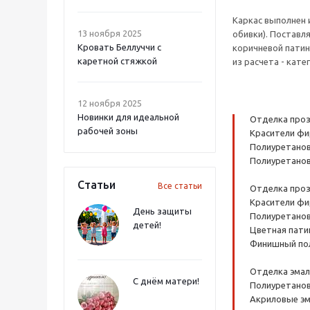
Каркас выполнен 
13 ноября 2025
обивки). Поставля
Кровать Беллуччи с
коричневой патин
каретной стяжкой
из расчета - кат
12 ноября 2025
Новинки для идеальной
Отделка проз
рабочей зоны
Красители фи
Полиуретанов
Полиуретанов
Статьи
Все статьи
Отделка проз
Красители фи
День защиты
Полиуретанов
детей!
Цветная патин
Финишный пол
Отделка эмаль
С днём матери!
Полиуретанов
Акриловые эм