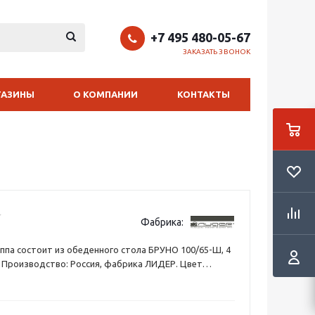
+7 495 480-05-67
ЗАКАЗАТЬ ЗВОНОК
ГАЗИНЫ
О КОМПАНИИ
КОНТАКТЫ
Фабрика:
ппа состоит из обеденного стола БРУНО 100/65-Ш, 4
 Производство: Россия, фабрика ЛИДЕР. Цвет
енге, орех с черной патиной и вишня. Столешница
на из МДФ + закаленное стекло. Каркас стола и
нен из массива бука. Обивка стульев — мягкая ткань.