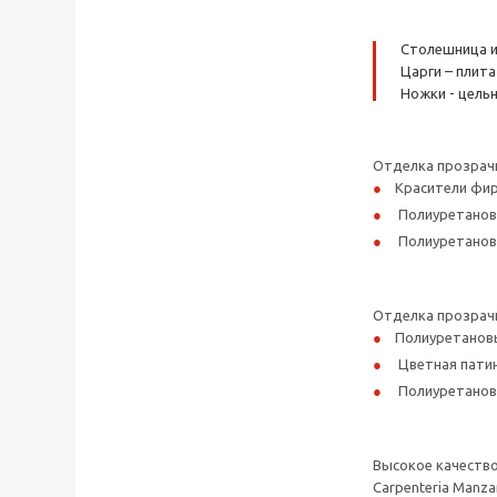
Столешница и
Царги – плит
Ножки - цельн
Отделка прозрач
Красители фир
Полиуретановы
Полиуретановы
Отделка прозрачн
Полиуретановы
Цветная патин
Полиуретановы
Высокое качество 
Carpenteria Manz