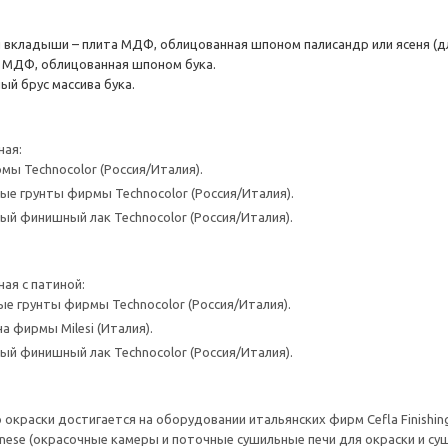
 вкладыши – плита МДФ, облицованная шпоном палисандр или ясеня (дл
а МДФ, облицованная шпоном бука.
ый брус массива бука.
ная:
мы Technocolor (Россия/Италия).
е грунты фирмы Technocolor (Россия/Италия).
й финишный лак Technocolor (Россия/Италия).
ая с патиной:
е грунты фирмы Technocolor (Россия/Италия).
а фирмы Milesi (Италия).
й финишный лак Technocolor (Россия/Италия).
окраски достигается на оборудовании итальянских фирм Cefla Finishing
anese (окрасочные камеры и поточные сушильные печи для окраски и суш