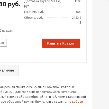
Доставка внутри МКАД,
1100
30 руб.
руб.
Подъем, руб.
600
Сборка, руб.
2153.2
5
2 недели.
ься
Купить в Кредит
Наличие
кая резная спинка с изысканной обивкой, которые
й кухни, и для создания неповторимого интерьера
белый с золотой и серебряной патиной, крем с коричневой
таве обеденной группы Бруно, или отдельно,
подобрав