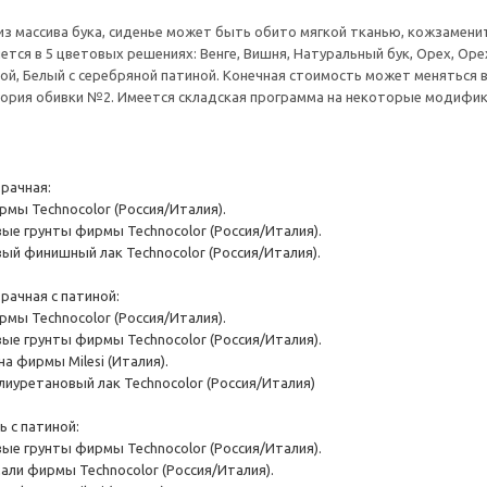
из массива бука, сиденье может быть обито мягкой тканью, кожзамени
ется в 5 цветовых решениях: Венге, Вишня, Натуральный бук, Орех, Оре
ой, Белый с серебряной патиной. Конечная стоимость может меняться 
егория обивки №2. Имеется складская программа на некоторые модифик
рачная:
рмы Technocolor (Россия/Италия).
ые грунты фирмы Technocolor (Россия/Италия).
ый финишный лак Technocolor (Россия/Италия).
рачная с патиной:
рмы Technocolor (Россия/Италия).
ые грунты фирмы Technocolor (Россия/Италия).
а фирмы Milesi (Италия).
иуретановый лак Technocolor (Россия/Италия)
 с патиной:
ые грунты фирмы Technocolor (Россия/Италия).
али фирмы Technocolor (Россия/Италия).