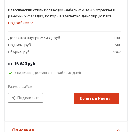
Классический стиль коллекции мебели МИЛАНА отражен в
рамочных фасадах, которые элегантно декорируют все
модули данной коллекции: изголовье кровати, выдвижные
Подробнее
ящики тумб и комодов.
Доставка внутри МКАД, руб.
1100
Подъем, руб.
500
Сборка, руб.
1962
от
15 640 руб.
В наличии. Доставка 1-7 рабочих дней.
Размер см*см
Поделиться
Купить в Кредит
Описание