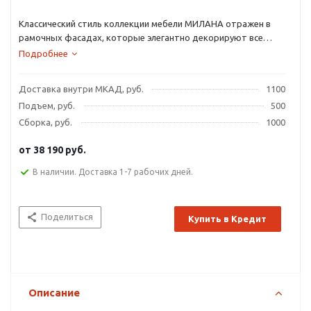
Классический стиль коллекции мебели МИЛАНА отражен в
рамочных фасадах, которые элегантно декорируют все
модули данной коллекции: изголовье кровати, выдвижные
Подробнее
ящики тумб и комодов.
Доставка внутри МКАД, руб.
1100
Подъем, руб.
500
Сборка, руб.
1000
от
38 190 руб.
В наличии. Доставка 1-7 рабочих дней.
Поделиться
Купить в Кредит
Описание