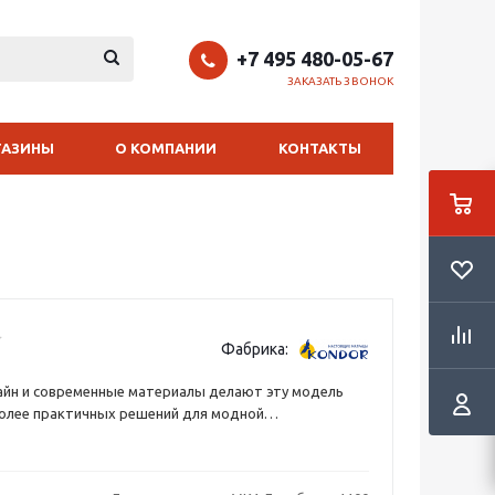
+7 495 480-05-67
ЗАКАЗАТЬ ЗВОНОК
ГАЗИНЫ
О КОМПАНИИ
КОНТАКТЫ
Фабрика:
айн и современные материалы делают эту модель
более практичных решений для модной
обстановки в спальне. Приглушенный оттенок
ствует расслаблению и спокойному отдыху,
е ножки кровати свидетельствуют об утонченном