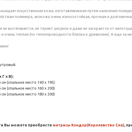
ышащая» искусственная кожа, изготавливаемая путем нанесения полиур
йствам полимера, экокожа очень износостойкая, прочная и долговечна
 не вытягивается, не теряет рисунок и даже не загорается от непотуше
и очень теплая (по теплопроводности близка к древесине). А еще за не
нием!
утровый.
Г x В):
6 см (cпальное место 140 x 195)
6 см (cпальное место 160 x 200)
6 см (cпальное место 180 x 200)
ти Вы можете приобрести
матрасы Кондор(Королевство Сна)
, п