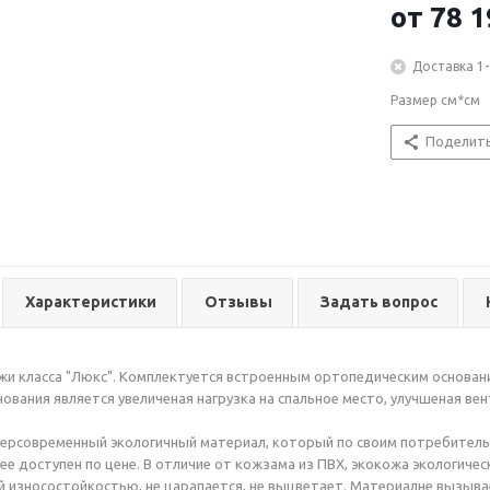
вкусе ее владе
от
78 1
Доставка 1-
Размер см*см
Поделит
Характеристики
Отзывы
Задать вопрос
жи класса "Люкс". Комплектуется встроенным ортопедическим основан
нования является увеличеная нагрузка на спальное место, улучшеная в
персовременный экологичный материал, который по своим потребительс
ее доступен по цене. В отличие от кожзама из ПВХ, экокожа экологичес
 износостойкостью, не царапается, не выцветает. Материалне вызывае