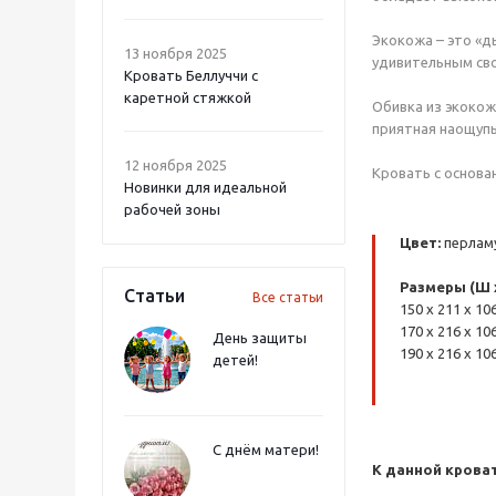
Экокожа – это «д
13 ноября 2025
удивительным сво
Кровать Беллуччи с
каретной стяжкой
Обивка из экокожи
приятная наощупь 
12 ноября 2025
Кровать с основа
Новинки для идеальной
рабочей зоны
Цвет:
перлам
Размеры (Ш x 
Статьи
Все статьи
150 x 211 x 10
170 x 216 x 10
День защиты
190 x 216 x 10
детей!
С днём матери!
К данной крова