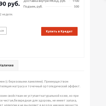
Доставка внутри МКАД, руб.
1100
льца.
90 руб.
Подъем, руб.
500
2 недели.
ься
Купить в Кредит
Наличие
ием (с березовыми ламелями). Преимуществом
ентиляция матраса и точечный ортопедический эффект.
ким свойствам не уступаетнатуральной коже, но при
ки чистая,безвредная для здоровь, не имеет запаха,
т аллергии и не выделяет в воздух никаких веществ.