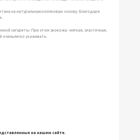
етана на натуральнуюхлопковую основу. Благодаря
я.
нной сигареты. При этом экокожа- мягкая, эластичная,
й оченьлегко ухаживать.
редставленные на нашем сайте.