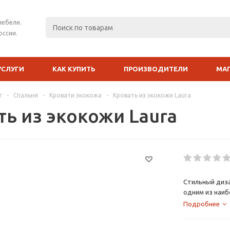
мебели.
оссии.
УСЛУГИ
КАК КУПИТЬ
ПРОИЗВОДИТЕЛИ
МА
г
-
Спальня
-
Кровати экокожа
-
Кровать из экокожи Laura
ть из экокожи Laura
Стильный диз
одним из наи
и комфортной 
Подробнее
обивки способ
а оригинальны