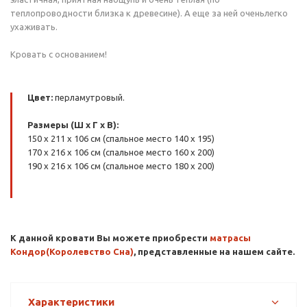
теплопроводности близка к древесине). А еще за ней оченьлегко
ухаживать.
Кровать с основанием!
Цвет:
перламутровый.
Размеры (Ш x Г x В):
150 x 211 x 106 см (cпальное место 140 x 195)
170 x 216 x 106 см (cпальное место 160 x 200)
190 x 216 x 106 см (cпальное место 180 x 200)
К данной кровати Вы можете приобрести
матрасы
Кондор(Королевство Сна)
, представленные на нашем сайте.
Характеристики