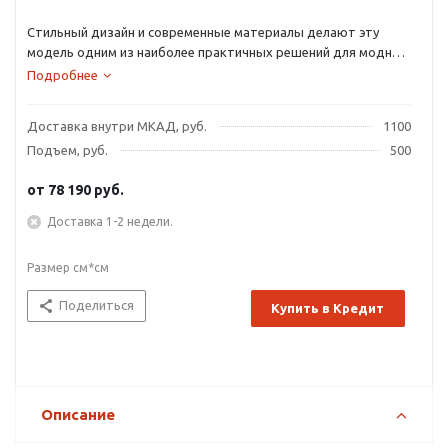
Стильный дизайн и современные материалы делают эту
модель одним из наиболее практичных решений для модной
и комфортной обстановки в спальне. Приглушенный оттенок
Подробнее
обивки способствует расслаблению и спокойному отдыху,
а оригинальные ножки кровати свидетельствуют об
Доставка внутри МКАД, руб.
1100
утонченном вкусе ее владельца.
Подъем, руб.
500
от
78 190 руб.
Доставка 1-2 недели.
Размер см*см
Поделиться
Купить в Кредит
Описание