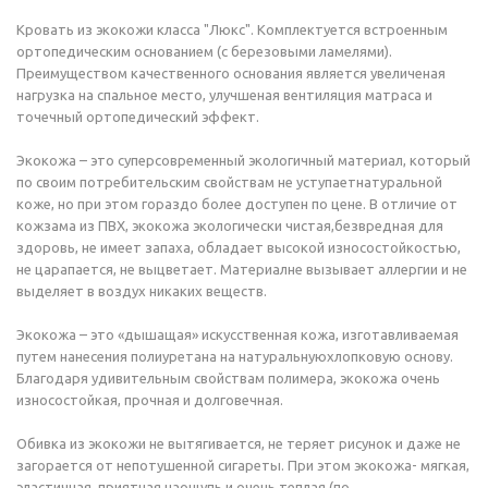
Кровать из экокожи класса "Люкс". Комплектуется встроенным
ортопедическим основанием (с березовыми ламелями).
Преимуществом качественного основания является увеличеная
нагрузка на спальное место, улучшеная вентиляция матраса и
точечный ортопедический эффект.
Экокожа – это суперсовременный экологичный материал, который
по своим потребительским свойствам не уступаетнатуральной
коже, но при этом гораздо более доступен по цене. В отличие от
кожзама из ПВХ, экокожа экологически чистая,безвредная для
здоровь, не имеет запаха, обладает высокой износостойкостью,
не царапается, не выцветает. Материалне вызывает аллергии и не
выделяет в воздух никаких веществ.
Экокожа – это «дышащая» искусственная кожа, изготавливаемая
путем нанесения полиуретана на натуральнуюхлопковую основу.
Благодаря удивительным свойствам полимера, экокожа очень
износостойкая, прочная и долговечная.
Обивка из экокожи не вытягивается, не теряет рисунок и даже не
загорается от непотушенной сигареты. При этом экокожа- мягкая,
эластичная, приятная наощупь и очень теплая (по