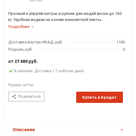
Прочный и упругий матрас в рулоне для людей весом до 150
кг. Удобная модель на основе монолитной плиты
современного гипоаллергенного материала ormafoam
Подробнее
высокой плотности, за счет которой матрас способен
выдерживать повышенные нагрузки.
Доставка внутри МКАД, руб.
1100
Подъем, руб.
0
от
27 680 руб.
В наличии. Доставка 1-7 рабочих дней.
Размер см*см
Поделиться
Купить в Кредит
Описание