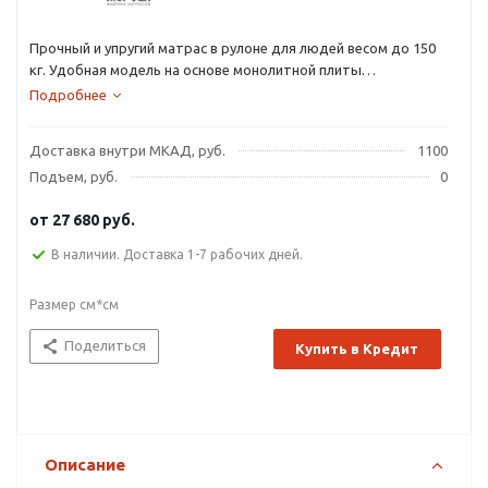
Прочный и упругий матрас в рулоне для людей весом до 150
кг. Удобная модель на основе монолитной плиты
современного гипоаллергенного материала ormafoam
Подробнее
высокой плотности, за счет которой матрас способен
выдерживать повышенные нагрузки.
Доставка внутри МКАД, руб.
1100
Подъем, руб.
0
от
27 680 руб.
В наличии. Доставка 1-7 рабочих дней.
Размер см*см
Поделиться
Купить в Кредит
Описание