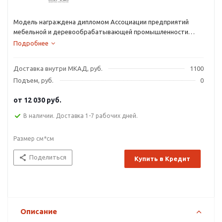
Модель награждена дипломом Ассоциации предприятий
мебельной и деревообрабатывающей промышленности
России, Союза дизайнеров России и призами «Гран-при»
Подробнее
отраслевого художественно-технического совета по мебели
за инновации в дизайне и технологии производства.
Доставка внутри МКАД, руб.
1100
Подъем, руб.
0
от
12 030 руб.
В наличии. Доставка 1-7 рабочих дней.
Размер см*см
Поделиться
Купить в Кредит
Описание