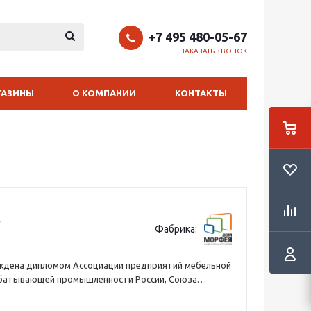
+7 495 480-05-67
ЗАКАЗАТЬ ЗВОНОК
ГАЗИНЫ
О КОМПАНИИ
КОНТАКТЫ
Фабрика:
ждена дипломом Ассоциации предприятий мебельной
батывающей промышленности России, Союза
ссии и призами «Гран-при» отраслевого
-технического совета по мебели за инновации в