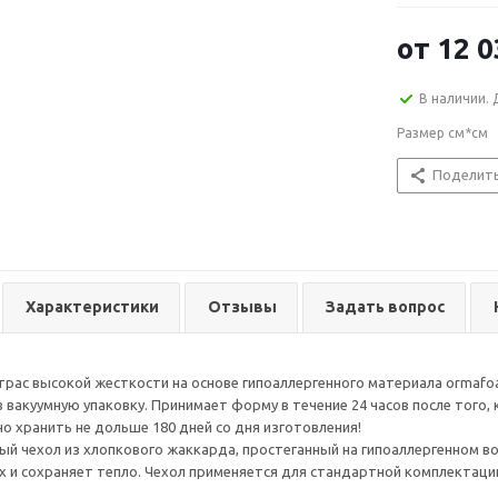
дизайне и тех
от
12 0
В наличии. 
Размер см*см
Поделит
Характеристики
Отзывы
Задать вопрос
рас высокой жесткости на основе гипоаллергенного материала ormafo
 вакуумную упаковку. Принимает форму в течение 24 часов после того, 
о хранить не дольше 180 дней со дня изготовления!
ый чехол из хлопкового жаккарда, простеганный на гипоаллергенном в
х и сохраняет тепло. Чехол применяется для стандартной комплектаци