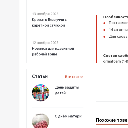
13 ноября 2025
Особенност
Кровать Беллуччи с
Поставляе
каретной стяжкой
14 см orm
Для крова
12 ноября 2025
Новинки для идеальной
рабочей зоны
Состав слоё
ormafoam (14
Статьи
Все статьи
День защиты
детей!
С днём матери!
Похожие тов