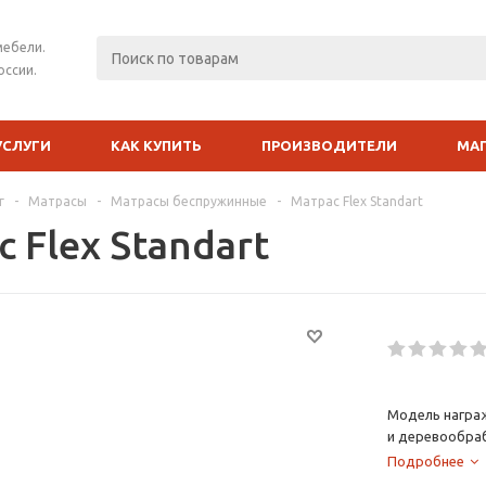
мебели.
оссии.
УСЛУГИ
КАК КУПИТЬ
ПРОИЗВОДИТЕЛИ
МА
г
-
Матрасы
-
Матрасы беспружинные
-
Матрас Flex Standart
 Flex Standart
Модель награ
и деревообра
дизайнеров Ро
Подробнее
художественно