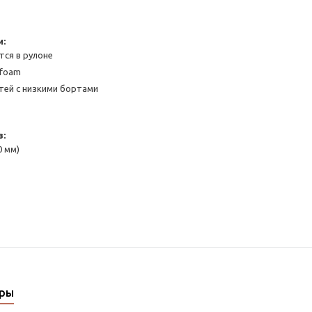
и:
тся в рулоне
afoam
тей с низкими бортами
в:
0 мм)
ары