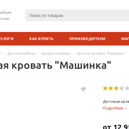
мебели.
оссии.
УСЛУГИ
КАК КУПИТЬ
ПРОИЗВОДИТЕЛИ
МА
г
-
Детская мебель
-
Кровати машины
-
Детская кровать "Машинка"
ая кровать "Машинка"
Детсчкая кров
Подробнее
от
12 9