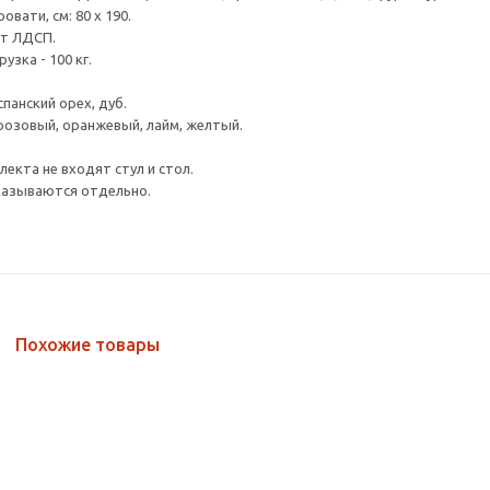
овати, см: 80 х 190.
ст ЛДСП.
узка - 100 кг.
спанский орех, дуб.
розовый, оранжевый, лайм, желтый.
екта не входят стул и стол.
казываются отдельно.
Похожие товары