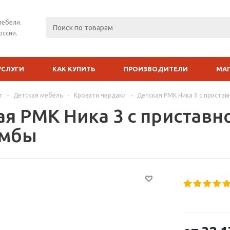
мебели.
оссии.
УСЛУГИ
КАК КУПИТЬ
ПРОИЗВОДИТЕЛИ
МА
г
-
Детская мебель
-
Кровати чердаки
-
Детская РМК Ника 3 с пристав
ая РМК Ника 3 с приставн
умбы