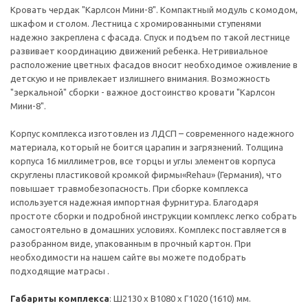
Кровать чердак "Карлсон Мини-8". Компактный модуль с комодом,
шкафом и столом. Лестница с хромированными ступенями
надежно закреплена с фасада. Спуск и подъем по такой лестнице
развивает координацию движений ребенка. Нетривиальное
расположение цветных фасадов вносит необходимое оживление в
детскую и не привлекает излишнего внимания. Возможность
"зеркальной" сборки - важное достоинство кровати "Карлсон
Мини-8".
Корпус комплекса изготовлен из ЛДСП – современного надежного
материала, который не боится царапин и загрязнений. Толщина
корпуса 16 миллиметров, все торцы и углы элементов корпуса
скруглены пластиковой кромкой фирмы«Rehau» (Германия), что
повышает травмобезопасность. При сборке комплекса
используется надежная импортная фурнитура. Благодаря
простоте сборки и подробной инструкции комплекс легко собрать
самостоятельно в домашних условиях. Комплекс поставляется в
разобранном виде, упакованным в прочный картон. При
необходимости на нашем сайте вы можете подобрать
подходящие матрасы .
Габариты комплекса
: Ш2130 х В1080 х Г1020 (1610) мм.