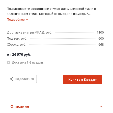
Подыскиваете роскошные стулья для маленькой кухни в
классическом стиле, который не выходит из моды?
Предлагаем купить кухонные стулья «Элис-К», главным
Подробнее
украшением которых является овальная резная спинка из
натурального дерева.
Доставка внутри МКАД, руб.
1100
Подъем, руб.
600
Сборка, руб.
668
от
26 970 руб.
Доставка 1-2 недели.
Поделиться
Купить в Кредит
Описание