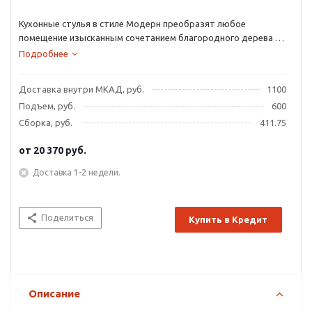
Кухонные стулья в стиле Модерн преобразят любое
помещение изысканным сочетанием благородного дерева и
натуральных обивочных материалов
Подробнее
Доставка внутри МКАД, руб.
1100
Подъем, руб.
600
Сборка, руб.
411.75
от
20 370 руб.
Доставка 1-2 недели.
Поделиться
Купить в Кредит
Описание