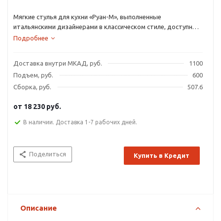
Мягкие стулья для кухни «Руан-М», выполненные
итальянскими дизайнерами в классическом стиле, доступны
покупателям в таких цветах натурального дерева: венге,
Подробнее
орех, белый и кремовый глянец, вишня, натуральный бук.
Доставка внутри МКАД, руб.
1100
Подъем, руб.
600
Сборка, руб.
507.6
от
18 230 руб.
В наличии. Доставка 1-7 рабочих дней.
Поделиться
Купить в Кредит
Описание