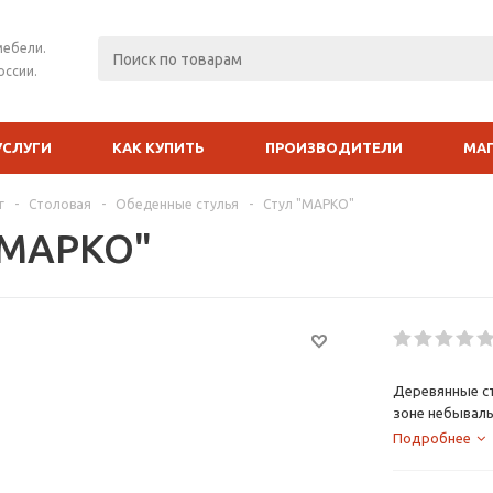
мебели.
оссии.
УСЛУГИ
КАК КУПИТЬ
ПРОИЗВОДИТЕЛИ
МА
г
-
Столовая
-
Обеденные стулья
-
Стул "МАРКО"
"МАРКО"
Деревянные ст
зоне небывал
Подробнее