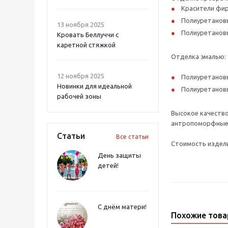
Красители фир
Полиуретановы
13 ноября 2025
Полиуретановы
Кровать Беллуччи с
каретной стяжкой
Отделка эмалью:
12 ноября 2025
Полиуретановы
Новинки для идеальной
Полиуретановы
рабочей зоны
Высокое качество
антропоморфные р
Статьи
Все статьи
Стоимость издели
День защиты
детей!
С днём матери!
Похожие тов