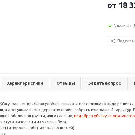
от
18 3
В наличии. 
Поделит
Характеристики
Отзывы
Задать вопрос
КО» украшает красивая удобная спинка, изготовленная в виде решетки
ни, а доступные цвета дерева позволят собрать изысканный гарнитур.
данной обеденной группы, или отдельно,
подобрав обивку из огромного 
а стула выполнены из массива бука.
ДСтП и поролон, обитые тканью (кожей).
ная: