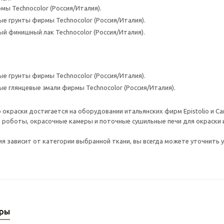
мы Technocolor (Россия/Италия).
е грунты фирмы Technocolor (Россия/Италия).
й финишный лак Technocolor (Россия/Италия).
е грунты фирмы Technocolor (Россия/Италия).
е глянцевые эмали фирмы Technocolor (Россия/Италия).
 окраски достигается на оборудовании итальянских фирм Epistolio и C
оботы, окрасочные камеры и поточные сушильные печи для окраски и 
я зависит от категории выбранной ткани, вы всегда можете уточнить у
ары