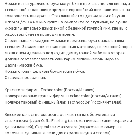
Ножки из натурального бука могут быть цвета венге или вишни, а
стеклянной столешнице придает европейский шик нанесенные на
поверхность квадраты. Стеклянный стол для маленькой кухни
«РИМ 90/75-С» можно купить в комплекте со стульями, но лучше
украсить интерьер изысканной обеденной группой Рим, где вы с
радостью будете проводить время.
Столешница и вкладыш – рамки из массива бука с закаленным
стеклом. Закаленное стекло прочный материал, не имеющий пор, в
связи с чем идеально подходит для кухонной мебели, которая
должна соответствовать санитарно-гигиеническим нормам.
Царги - массив бука.
Ножки стола - цельный брус массива бука.
Отделка прозрачная:
Красители фирмы Technocolor (Россия/Италия).
Полиуретановые грунты фирмы Technocolor (Россия/Италия).
Полиуретановый финишный лак Technocolor (Россия/Италия).
Высокое качество окраски достигается на оборудовании
итальянских фирм Cefla Finishing (автоматическая линия окраски и
сушки панелей), Carpenteria Manzanese (окрасочные камеры и
поточные сушильные печи для окраски и сушки столов).