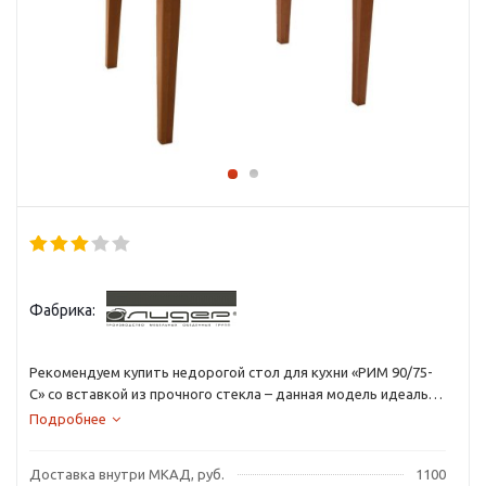
Фабрика:
Рекомендуем купить недорогой стол для кухни «РИМ 90/75-
С» со вставкой из прочного стекла – данная модель идеально
подходит как для кухни, так и для гостиной, где собираются
Подробнее
друзья.
Доставка внутри МКАД, руб.
1100