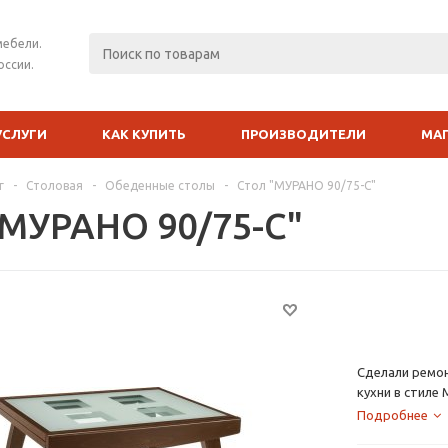
мебели.
оссии.
УСЛУГИ
КАК КУПИТЬ
ПРОИЗВОДИТЕЛИ
МА
г
-
Столовая
-
Обеденные столы
-
Стол "МУРАНО 90/75-С"
"МУРАНО 90/75-С"
Сделали ремон
кухни в стиле
Подробнее