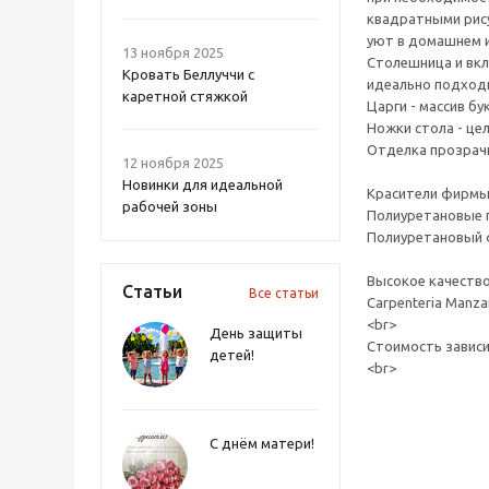
квадратными рису
уют в домашнем 
13 ноября 2025
Столешница и вкл
Кровать Беллуччи с
идеально подходи
каретной стяжкой
Царги - массив бук
Ножки стола - цел
Отделка прозрач
12 ноября 2025
Новинки для идеальной
Красители фирмы 
рабочей зоны
Полиуретановые г
Полиуретановый ф
Высокое качество 
Статьи
Все статьи
Carpenteria Manz
<br>
День защиты
Стоимость завис
детей!
<br>
С днём матери!