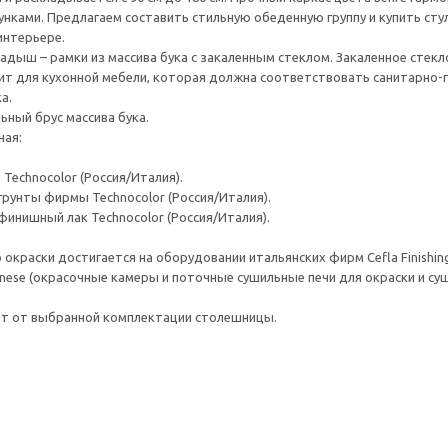
нками. Предлагаем составить стильную обеденную группу и купить ст
интерьере.
адыш – рамки из массива бука с закаленным стеклом. Закаленное стекло
т для кухонной мебели, которая должна соответствовать санитарно-г
а.
ьный брус массива бука.
ная:
Technocolor (Россия/Италия).
рунты фирмы Technocolor (Россия/Италия).
инишный лак Technocolor (Россия/Италия).
окраски достигается на оборудовании итальянских фирм Cefla Finishing
anese (окрасочные камеры и поточные сушильные печи для окраски и суш
ит от выбранной комплектации столешницы.