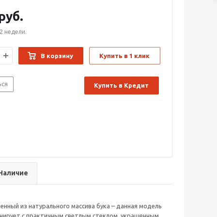
руб.
2 недели.
В корзину
Купить в 1 клик
ься
Купить в Кредит
Наличие
ненный из натурального массива бука – данная модель
монирует с практичным светлым стеклом, украшенным