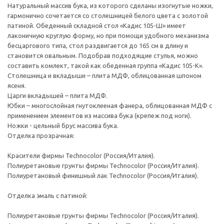
Натуральный массив бука, из которого сделаны изогнутые ножки,
гармонично сочетается со столешницей белого цвета с золотой
патиной. Обеденный складной стол «Кадис 105-Ш» имеет
лаконичную круглую форму, но при помощи удобного механизма
бесцаргового типа, стол раздвигается до 165 см в длину и
становится овальным. Подобрав подходящие стулья, можно
составить комлект, такой как обеденная группа «Кадис 105-К».
Столешница и вкладыши – плита МДФ, облицованная шпоном
ясеня.
Царги вкладышей – плита МДФ.
Юбки – многослойная гнутоклееная фанера, облицованная МДФ с
применением элементов из массива бука (крепеж под ноги).
Ножки - цельный брус массива бука.
Отделка прозрачная:
Красители фирмы Technocolor (Россия/Италия).
Полиуретановые грунты фирмы Technocolor (Россия/Италия).
Полиуретановый финишный лак Technocolor (Россия/Италия).
Отделка эмаль с патиной:
Полиуретановые грунты фирмы Technocolor (Россия/Италия).