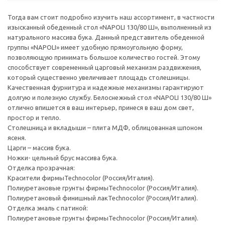
Тогда вам стоит подробно изучить наш ассортимент, в частности
изысканный обеденный стол «NAPOLI 130/80 Ш», выполненный из
натурального массива бука. Данный представитель обеденной
группы «NAPOLI» имеет удобную прямоугольную форму,
позволяющую принимать большое количество гостей. Этому
способствует современный царговый механизм раздвижения,
который существенно увеличивает площадь столешницы.
Качественная фурнитура и надежные механизмы гарантируют
долгую и полезную службу. Белоснежный стол «NAPOLI 130/80 Ш»
отлично впишется в ваш интерьер, принеся в ваш дом свет,
простор и тепло.
Столешница и вкладыши – плита МДФ, облицованная шпоном
ясеня.
Царги – массив бука.
Ножки- цельный брус массива бука.
Отделка прозрачная:
Красители фирмыTechnocolor (Россия/Италия).
Полиуретановые грунты фирмыTechnocolor (Россия/Италия).
Полиуретановый финишный лакTechnocolor (Россия/Италия).
Отделка эмаль с патиной:
Полиуретановые грунты фирмыTechnocolor (Россия/Италия).