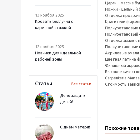
Царги – массив бу
Ножки - цельный б
13 ноября 2025
Отделка прозрач
Кровать Беллуччи с
Красители фирмыT
каретной стяжкой
Полиуретановые г
Полиуретановый ф
Отделка эмаль с 
12 ноября 2025
Полиуретановые г
Новинки для идеальной
Акриловые эмали 
рабочей зоны
Цветная патина ф
Финишный акрилов
Высокое качество
Carpenteria Manz
Статьи
Все статьи
Стоимость завис
День защиты
детей!
С днём матери!
Похожие тов