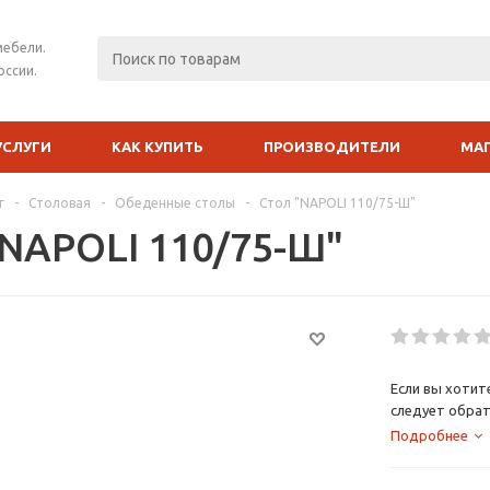
мебели.
оссии.
УСЛУГИ
КАК КУПИТЬ
ПРОИЗВОДИТЕЛИ
МА
г
-
Столовая
-
Обеденные столы
-
Стол "NAPOLI 110/75-Ш"
"NAPOLI 110/75-Ш"
Если вы хотит
следует обрат
выполненный в
Подробнее