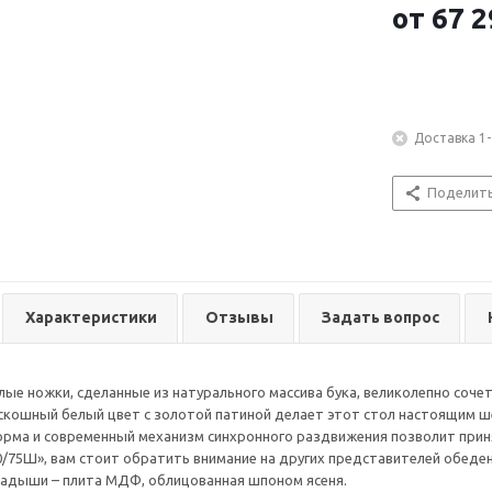
от
67 2
Доставка 1-
Поделит
Характеристики
Отзывы
Задать вопрос
лые ножки, сделанные из натурального массива бука, великолепно соч
скошный белый цвет с золотой патиной делает этот стол настоящим ш
рма и современный механизм синхронного раздвижения позволит приня
0/75Ш», вам стоит обратить внимание на других представителей обеден
ладыши – плита МДФ, облицованная шпоном ясеня.