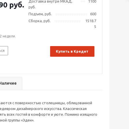
Доставка внутри МКАД,
1100
90 руб.
руб.
Подъем, руб.
600
Сборка, руб.
1518.7
5
2 недели.
ься
Купить в Кредит
Наличие
етаются с поверхностью столешницы, облицованной
едевром дизайнерского искусства. Классическая
ть всех гостей в комфорте и уюте. Помимо изящного
ной группы «Эден».