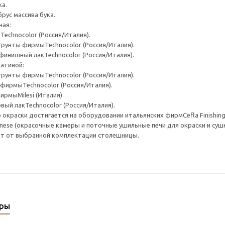
ка.
рус массива бука.
ная:
echnocolor (Россия/Италия).
рунты фирмыTechnocolor (Россия/Италия).
инишный лакTechnocolor (Россия/Италия).
патиной:
рунты фирмыTechnocolor (Россия/Италия).
фирмыTechnocolor (Россия/Италия).
ирмыMilesi (Италия).
ый лакTechnocolor (Россия/Италия).
 окраски достигается на оборудовании итальянских фирмCefla Finishing
anese (окрасочные камеры и поточные ушильные печи для окраски и сушк
ит от выбранной комплектации столешницы.
ары