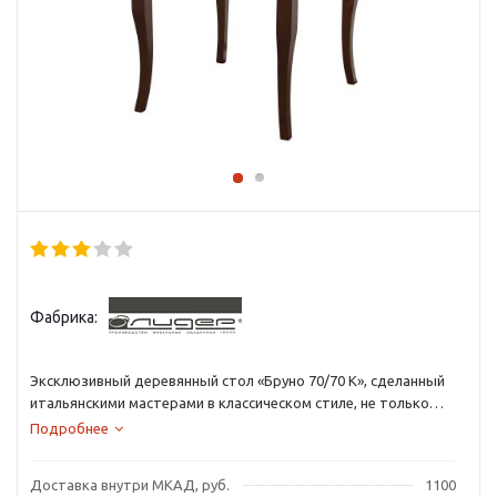
Фабрика:
Эксклюзивный деревянный стол «Бруно 70/70 К», сделанный
итальянскими мастерами в классическом стиле, не только
станет декоративным украшением вашего дома, но и будет
Подробнее
незаменимым помощником в быту.
Доставка внутри МКАД, руб.
1100