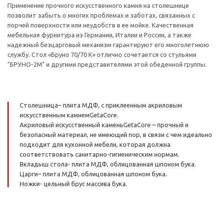
Применение прочного искусственного камня на столешнице
позволит забыть о многих проблемах и заботах, связанных с
порчей поверхности или неудобств в ее мойке. Качественная
мебельная фурнитура из Германии, Италии и России, а также
надежный безцарговый механизм гарантируют его многолетнюю
службу. Стол «Бруно 70/70 К» отлично сочетается со стульями
"БРУНО-2М" и другими представителями этой обеденной группы.
Столешница– плита МДФ, с приклеенным акриловым
искусственным камнемGetaCore.
Акриловый искусственный каменьGetaCore – прочный и
безопасный материал, не имеющий пор, в связи с чем идеально
подходит для кухонной мебели, которая должна
соответствовать санитарно-гигиеническим нормам.
Вкладыш стола- плита МДФ, облицованная шпоном бука.
Царги– плита МДФ, облицованная шпоном бука.
Ножки- цельный брус массива бука.