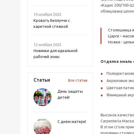
«Кадис 200/100-Ш
облицована шпоно
13 ноября 2025
Кровать Беллуччи с
каретной стяжкой
Столешница и
Царги – масси
Ножки - цельн
12 ноября 2025
Новинки для идеальной
рабочей зоны
Отделка эмаль с
Полиуретановы
Статьи
Все статьи
Акриловые эма
Цветная патина
День защиты
Финишный акри
детей!
Высокое качество 
Carpenteria Manz
С днём матери!
В этом столе при
половины столешн