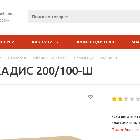
мебели.
оссии.
УСЛУГИ
КАК КУПИТЬ
ПРОИЗВОДИТЕЛИ
МА
г
-
Столовая
-
Обеденные столы
-
Стол КАДИС 200/100-Ш
КАДИС 200/100-Ш
Если вы хотит
классическом 
обеденные гру
Подробнее
украшением ку