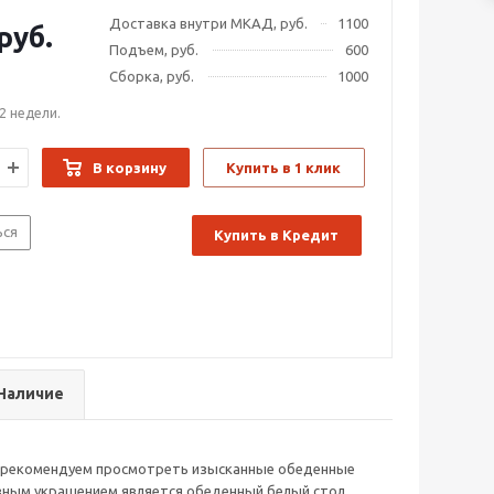
Доставка внутри МКАД, руб.
1100
руб.
Подъем, руб.
600
Сборка, руб.
1000
2 недели.
В корзину
Купить в 1 клик
ься
Купить в Кредит
Наличие
то рекомендуем просмотреть изысканные обеденные
авным украшением является обеденный белый стол