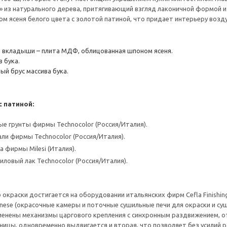
» из натурального дерева, притягивающий взгляд лаконичной формой 
м ясеня белого цвета с золотой патиной, что придает интерьеру возду
 вкладыши – плита МДФ, облицованная шпоном ясеня.
в бука.
ый брус массива бука.
 патиной:
е грунты фирмы Technocolor (Россия/Италия).
ли фирмы Technocolor (Россия/Италия).
 фирмы Milesi (Италия).
ловый лак Technocolor (Россия/Италия).
окраски достигается на оборудовании итальянских фирм Cefla Finishing
anese (окрасочные камеры и поточные сушильные печи для окраски и суш
менены механизмы царгового крепления с синхронным раздвижением, о
ицы, одновременно выдвигается и вторая, что позволяет без усилий р