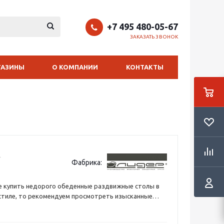
+7 495 480-05-67
ЗАКАЗАТЬ ЗВОНОК
ГАЗИНЫ
О КОМПАНИИ
КОНТАКТЫ
Фабрика:
е купить недорого обеденные раздвижные столы в
стиле, то рекомендуем просмотреть изысканные
ппы Кадис 200/100-Ш, которые станут настоящим
хни или гостиной.