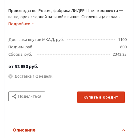
Производство: Россия, фабрика ЛИДЕР. Цвет комплекта —
венге, орех с черной патиной и вишня. Столешница стола
выполнена из МДФ + закаленное стекло. Каркас стола и
Подробнее
стульев выполнен из массива бука. Обивка стульев — мягкая
ткань.
Доставка внутри МКАД, руб.
1100
Подъем, руб.
600
Сборка, руб.
2342.25
от
52 850 руб.
Доставка 1-2 недели.
Поделиться
Купить в Кредит
Описание