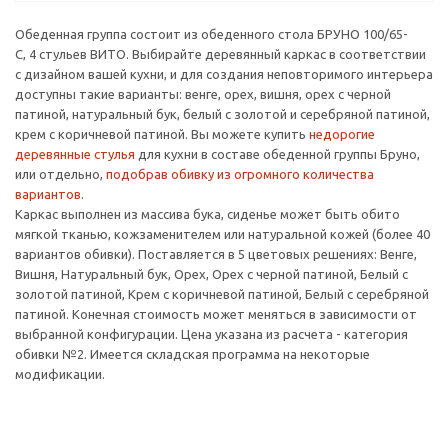
Обеденная группа состоит из обеденного стола БРУНО 100/65-
С, 4 стульев ВИТО. Выбирайте деревянный каркас в соответствии
с дизайном вашей кухни, и для создания неповторимого интерьера
доступны такие варианты: венге, орех, вишня, орех с черной
патиной, натуральный бук, белый с золотой и серебряной патиной,
крем с коричневой патиной. Вы можете купить
недорогие
деревянные стулья
для кухни в составе обеденной группы Бруно,
или отдельно,
подобрав обивку из огромного количества
вариантов.
Каркас выполнен из массива бука, сиденье может быть обито
мягкой тканью, кожзаменителем или натуральной кожей (более 40
вариантов обивки). Поставляется в 5 цветовых решениях: Венге,
Вишня, Натуральный бук, Орех, Орех с черной патиной, Белый с
золотой патиной, Крем с коричневой патиной, Белый с серебряной
патиной. Конечная стоимость может меняться в зависимости от
выбранной конфигурации. Цена указана из расчета - категория
обивки №2. Имеется складская программа на некоторые
модификации.