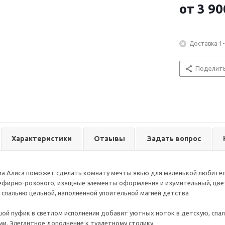
от
3 90
Доставка 1-
Поделит
Характеристики
Отзывы
Задать вопрос
а Алиса поможет сделать комнату мечты явью для маленькой любител
ефирно-розового, изящные элементы оформления и изумительный, цве
спальню цельной, наполненной упоительной магией детства
й пуфик в светлом исполнении добавит уютных ноток в детскую, спа
и. Элегантное дополнение к туалетному столику.