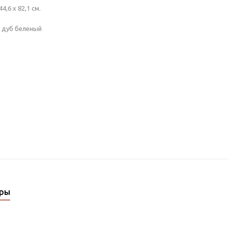
44,6 х 82,1 см.
, дуб беленый
ары