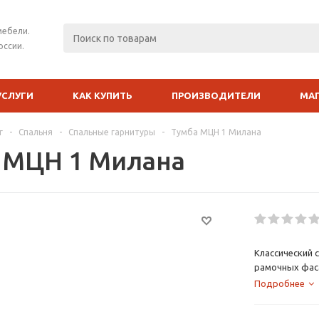
мебели.
оссии.
УСЛУГИ
КАК КУПИТЬ
ПРОИЗВОДИТЕЛИ
МА
г
-
Спальня
-
Спальные гарнитуры
-
Тумба МЦН 1 Милана
 МЦН 1 Милана
Классический 
рамочных фас
данной коллек
Подробнее
комодов.