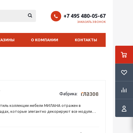
+7 495 480-05-67
ЗАКАЗАТЬ ЗВОНОК
ГАЗИНЫ
О КОМПАНИИ
КОНТАКТЫ
Фабрика:
стиль коллекции мебели МИЛАНА отражен в
адах, которые элегантно декорируют все модули
ции: изголовье кровати, выдвижные ящики тумб и