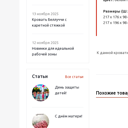
Размеры (Ш x 
13 ноября 2025
217 x 176 x 98
Кровать Беллуччи с
217 x 196 x 98
каретной стяжкой
12 ноября 2025
Новинки для идеальной
К данной кроват
рабочей зоны
Статьи
Все статьи
День защиты
Похожие тов
детей!
С днём матери!