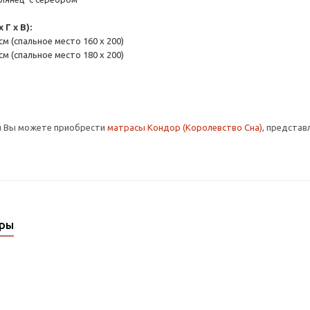
Г x В):
 см (cпальное место 160 x 200)
 см (cпальное место 180 x 200)
и Вы можете приобрести
матрасы Кондор (Королевство Сна)
, представ
ары