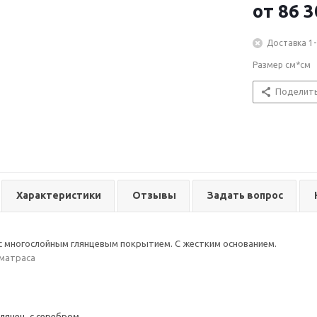
от
86 3
Доставка 1-
Размер см*см
Поделит
Характеристики
Отзывы
Задать вопрос
 многослойным глянцевым покрытием. С жестким основанием.
 матраса
лянец с серебром