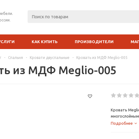
мебели.
оссии.
УСЛУГИ
КАК КУПИТЬ
ПРОИЗВОДИТЕЛИ
МА
г
-
Спальня
-
Кровати двуспальные
-
Кровать из МДФ Meglio-005
ть из МДФ Meglio-005
Кровать Megli
многослойным
"Модерн".
Подробнее