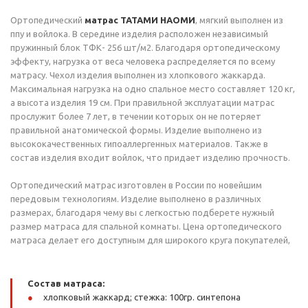
Ортопедический
матрас ТАТАМИ НАОМИ
, мягкий выполнен из
ппу и войлока. В середине изделия расположен независимый
пружинный блок ТФК- 256 шт/м2. Благодаря ортопедическому
эффекту, нагрузка от веса человека распределяется по всему
матрасу. Чехол изделия выполнен из хлопкового жаккарда.
Максимальная нагрузка на одно спальное место составляет 120 кг,
а высота изделия 19 см. При правильной эксплуатации матрас
прослужит более 7 лет, в течении которых он не потеряет
правильной анатомической формы. Изделие выполнено из
высококачественных гипоаллергенных материалов. Также в
состав изделия входит войлок, что придает изделию прочность.
Ортопедический матрас изготовлен в России по новейшим
передовым технологиям. Изделие выполнено в различных
размерах, благодаря чему вы с легкостью подберете нужный
размер матраса для спальной комнаты. Цена ортопедического
матраса делает его доступным для широкого круга покупателей,
Состав матраса:
хлопковый жаккард; стежка: 100гр. синтепона