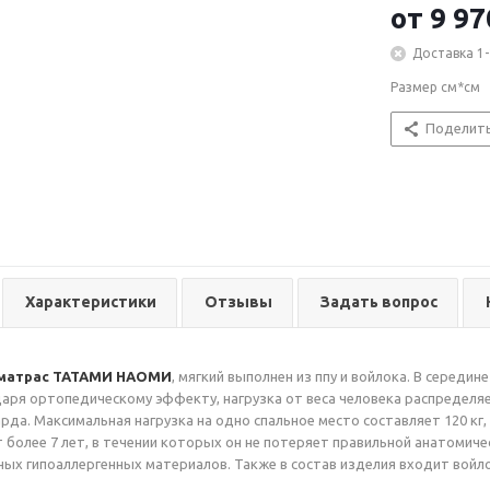
от
9 97
Доставка 1-
Размер см*см
Поделит
Характеристики
Отзывы
Задать вопрос
матрас ТАТАМИ НАОМИ
, мягкий выполнен из ппу и войлока. В серед
даря ортопедическому эффекту, нагрузка от веса человека распределяе
да. Максимальная нагрузка на одно спальное место составляет 120 кг, 
 более 7 лет, в течении которых он не потеряет правильной анатомич
ых гипоаллергенных материалов. Также в состав изделия входит войл