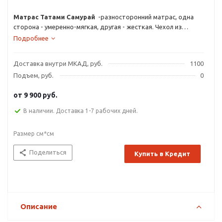
Матрас Татами Самурай
-разносторонний матрас, одна
сторона - умеренно-мягкая, другая - жесткая. Чехол из
трикотажа с пропиткой Aloe Vera на периотеке.
Подробнее
Доставка внутри МКАД, руб.
1100
Подъем, руб.
0
от
9 900 руб.
В наличии. Доставка 1-7 рабочих дней.
Размер см*см
Поделиться
Купить в Кредит
Описание