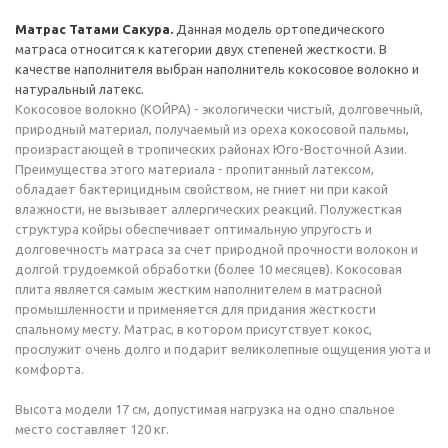
Матрас Татами Сакура.
Данная модель ортопедического
матраса относится к категории двух степеней жесткости. В
качестве наполнителя выбран наполнитель кокосовое волокно и
натуральный латекс.
Кокосовое волокно (КОЙРА) - экологически чистый, долговечный,
природный материал, получаемый из ореха кокосовой пальмы,
произрастающей в тропических районах Юго-Восточной Азии.
Преимущества этого материала - пропитанный латексом,
обладает бактерицидным свойством, не гниет ни при какой
влажности, не вызывает аллергических реакций. Полужесткая
структура койры обеспечивает оптимальную упругость и
долговечность матраса за счет природной прочности волокон и
долгой трудоемкой обработки (более 10 месяцев). Кокосовая
плита является самым жестким наполнителем в матрасной
промышленности и применяется для придания жесткости
спальному месту. Матрас, в котором присутствует кокос,
прослужит очень долго и подарит великолепные ощущения уюта и
комфорта.
Высота модели 17 см, допустимая нагрузка на одно спальное
место составляет 120 кг.