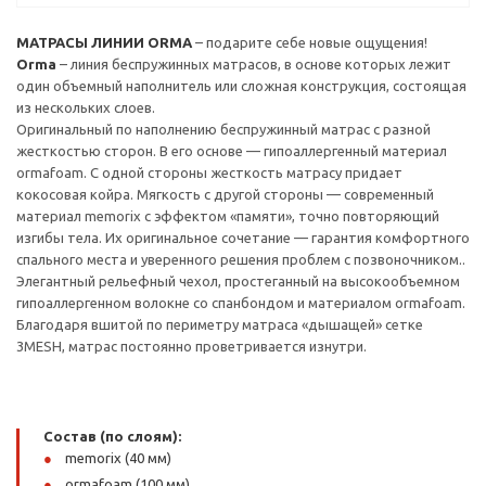
МАТРАСЫ ЛИНИИ ORMA
– подарите себе новые ощущения!
Orma
– линия беспружинных матрасов, в основе которых лежит
один объемный наполнитель или сложная конструкция, состоящая
из нескольких слоев.
Оригинальный по наполнению беспружинный матрас с разной
жесткостью сторон. В его основе — гипоаллергенный материал
ormafoam. С одной стороны жесткость матрасу придает
кокосовая койра. Мягкость с другой стороны — современный
материал memorix с эффектом «памяти», точно повторяющий
изгибы тела. Их оригинальное сочетание — гарантия комфортного
спального места и уверенного решения проблем с позвоночником..
Элегантный рельефный чехол, простеганный на высокообъемном
гипоаллергенном волокне со спанбондом и материалом ormafoam.
Благодаря вшитой по периметру матраса «дышащей» сетке
3MESH, матрас постоянно проветривается изнутри.
Состав (по слоям):
memorix (40 мм)
ormafoam (100 мм)