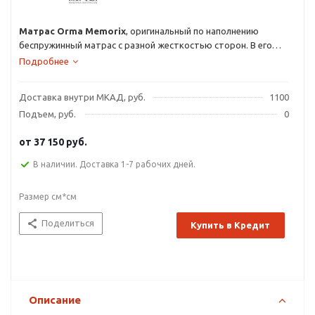
Матрас Orma Memorix
, оригинальный по наполнению
беспружинный матрас с разной жесткостью сторон. В его
основе - гипоаллергенный материал orto-foam.
Подробнее
Доставка внутри МКАД, руб.
1100
Подъем, руб.
0
от
37 150 руб.
В наличии. Доставка 1-7 рабочих дней.
Размер см*см
Поделиться
Купить в Кредит
Описание