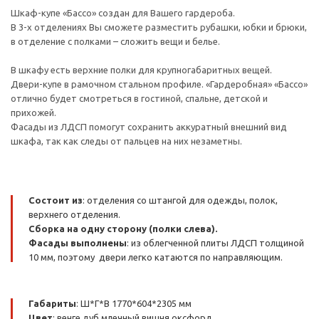
Шкаф-купе «Бассо» создан для Вашего гардероба.
В 3-х отделениях Вы сможете разместить рубашки, юбки и брюки,
в отделение с полками – сложить вещи и белье.
В шкафу есть верхние полки для крупногабаритных вещей.
Двери-купе в рамочном стальном профиле. «Гардеробная» «Бассо»
отлично будет смотреться в гостиной, спальне, детской и
прихожей.
Фасады из ЛДСП помогут сохранить аккуратный внешний вид
шкафа, так как следы от пальцев на них незаметны.
Состоит из
: отделения со штангой для одежды, полок,
верхнего отделения.
Сборка на одну сторону (полки слева).
Фасады выполнены
: из облегченной плиты ЛДСП толщиной
10 мм, поэтому двери легко катаются по направляющим.
Габариты
: Ш*Г*В 1770*604*2305 мм
Цвет
: венге,дуб млечный,вишня оксфорд