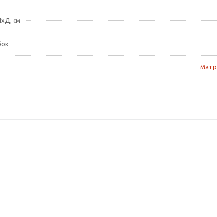
хД, см
бок
Матра