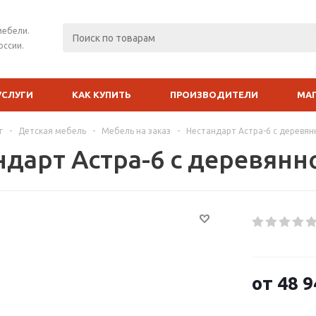
мебели.
оссии.
УСЛУГИ
КАК КУПИТЬ
ПРОИЗВОДИТЕЛИ
МА
г
-
Детская мебель
-
Мебель на заказ
-
Нестандарт Астра-6 с деревян
ндарт Астра-6 с деревянн
от
48 9