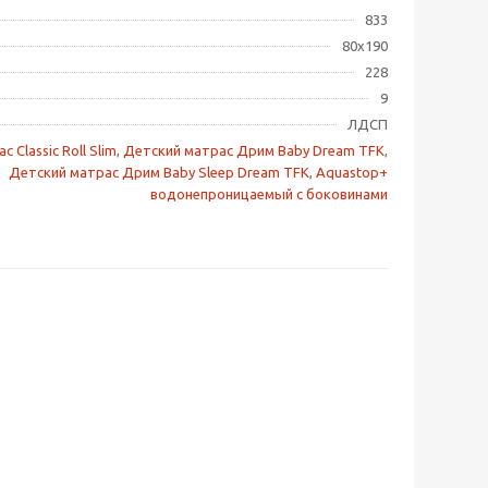
833
80х190
228
9
ЛДСП
с Classic Roll Slim
,
Детский матрас Дрим Baby Dream TFK
,
Детский матрас Дрим Baby Sleep Dream TFK
,
Aquastop+
водонепроницаемый с боковинами