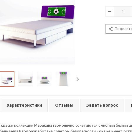
Поделит
Характеристики
Отзывы
Задать вопрос
краски коллекции Маракана гармонично сочетаются с чистым белым ц
бель Fema Baby разработана с учетом безопасности - она не имеет о