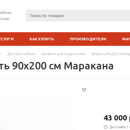
мебели.
оссии.
УСЛУГИ
КАК КУПИТЬ
ПРОИЗВОДИТЕЛИ
МА
г
-
Детская мебель
-
Кровати для подростков
-
Кровать 90х200 см Ма
ть 90х200 см Маракана
43 000
Доставка 1-