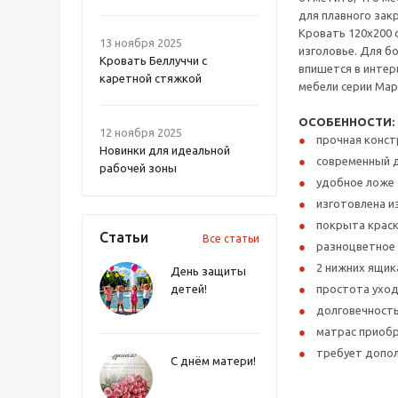
для плавного зак
Кровать 120х200 
13 ноября 2025
изголовье. Для б
Кровать Беллуччи с
впишется в интер
каретной стяжкой
мебели серии Мар
ОСОБЕННОСТИ:
12 ноября 2025
прочная конст
Новинки для идеальной
современный 
рабочей зоны
удобное ложе
изготовлена и
покрыта краск
Статьи
Все статьи
разноцветное 
2 нижних ящик
День защиты
детей!
простота ухо
долговечност
матрас приоб
требует допо
С днём матери!