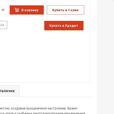
В корзину
Купить в 1 клик
ься
Купить в Кредит
Наличие
ветом, создавая праздничное настроение. Важно
стрых углов и снабжена амортизирующими механизмами