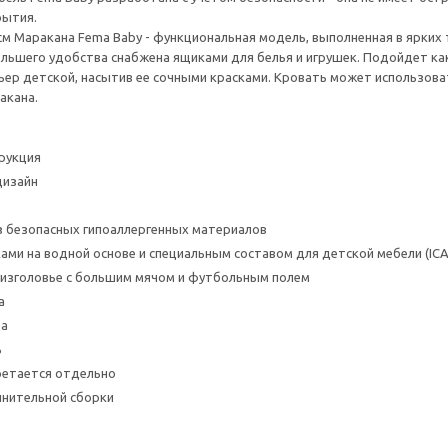
рытия.
см Маракана Fema Baby - функциональная модель, выполненная в ярких
ольшего удобства снабжена ящиками для белья и игрушек. Подойдет ка
ьер детской, насытив ее сочными красками. Кровать может использова
акана.
рукция
дизайн
з безопасных гипоаллергенных материалов
ами на водной основе и специальным составом для детской мебели (ICA
изголовье с большим мячом и футбольным полем
а
да
ь
ретается отдельно
лнительной сборки