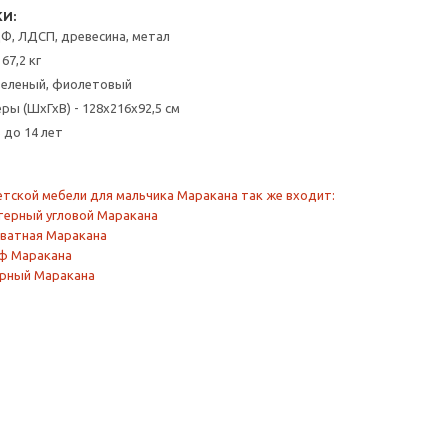
И:
Ф, ЛДСП, древесина, метал
 67,2 кг
 зеленый, фиолетовый
ры (ШхГхВ) - 128х216х92,5 см
 до 14 лет
етской мебели для мальчика Маракана так же входит:
ерный угловой Маракана
ватная Маракана
ф Маракана
ерный Маракана