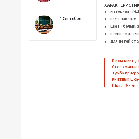
ХАРАКТЕРИСТИК
материал - МД
1 Сентября
вес в паковке -
цвет - белый,
внешние разме
для детей от 5
В комплект д
Стол компьют
Тумба прикро
Книжный шка
Шкаф 3-х дв