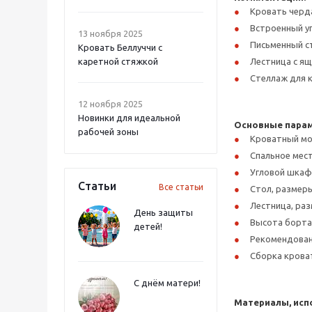
Кровать чердак
Встроенный уг
13 ноября 2025
Письменный с
Кровать Беллуччи с
каретной стяжкой
Лестница с я
Стеллаж для к
12 ноября 2025
Новинки для идеальной
Основные пара
рабочей зоны
Кроватный мод
Спальное мест
Угловой шкаф,
Статьи
Все статьи
Стол, размеры
Лестница, раз
День защиты
Высота борта:
детей!
Рекомендованн
Сборка кроват
С днём матери!
Материалы, исп