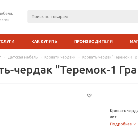
мебели.
оссии.
УСЛУГИ
КАК КУПИТЬ
ПРОИЗВОДИТЕЛИ
МА
г
-
Детская мебель
-
Кровати чердаки
-
Кровать-чердак "Теремок-1 Гр
ть-чердак "Теремок-1 Гр
Кровать черда
лет.
Подробнее