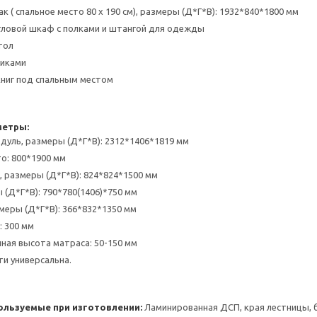
 ( спальное место 80 х 190 см), размеры (Д*Г*В): 1932*840*1800 мм
ловой шкаф с полками и штангой для одежды
тол
щиками
ниг под спальным местом
метры:
уль, размеры (Д*Г*В): 2312*1406*1819 мм
о: 800*1900 мм
 размеры (Д*Г*В): 824*824*1500 мм
 (Д*Г*В): 790*780(1406)*750 мм
меры (Д*Г*В): 366*832*1350 мм
 300 мм
ая высота матраса: 50-150 мм
и универсальна.
ользуемые при изготовлении:
Ламинированная ДСП, края лестницы,