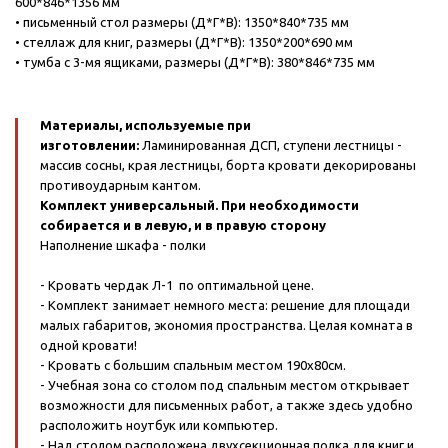
600*846*1356 мм
• письменный стол размеры (Д*Г*В): 1350*840*735 мм
• стеллаж для книг, размеры (Д*Г*В): 1350*200*690 мм
• тумба с 3-мя ящиками, размеры (Д*Г*В): 380*846*735 мм
Материалы, используемые при
изготовлении:
Ламинированная ДСП, ступени лестницы -
массив сосны, края лестницы, борта кровати декорированы
противоударным кантом.
Комплект универсальный. При необходимости
собирается и в левую, и в правую сторону
Наполнение шкафа - полки
- Кровать чердак Л-1 по оптимальной цене.
- Комплект занимает немного места: решение для площади
малых габаритов, экономия пространства. Целая комната в
одной кровати!
- Кровать с большим спальным местом 190х80см.
- Учебная зона со столом под спальным местом открывает
возможности для письменных работ, а также здесь удобно
расположить ноутбук или компьютер.
- Над столом расположена двухсекционная полка для книг и