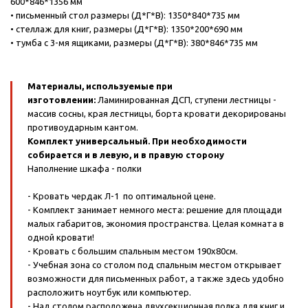
600*846*1356 мм
• письменный стол размеры (Д*Г*В): 1350*840*735 мм
• стеллаж для книг, размеры (Д*Г*В): 1350*200*690 мм
• тумба с 3-мя ящиками, размеры (Д*Г*В): 380*846*735 мм
Материалы, используемые при
изготовлении:
Ламинированная ДСП, ступени лестницы -
массив сосны, края лестницы, борта кровати декорированы
противоударным кантом.
Комплект универсальный. При необходимости
собирается и в левую, и в правую сторону
Наполнение шкафа - полки
- Кровать чердак Л-1 по оптимальной цене.
- Комплект занимает немного места: решение для площади
малых габаритов, экономия пространства. Целая комната в
одной кровати!
- Кровать с большим спальным местом 190х80см.
- Учебная зона со столом под спальным местом открывает
возможности для письменных работ, а также здесь удобно
расположить ноутбук или компьютер.
- Над столом расположена двухсекционная полка для книг и