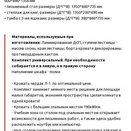
600*846*1356 мм
• письменный стол размеры (Д*Г*В): 1350*840*735 мм
• стеллаж для книг, размеры (Д*Г*В): 1350*200*690 мм
• тумба с 3-мя ящиками, размеры (Д*Г*В): 380*846*735 мм
Материалы, используемые при
изготовлении:
Ламинированная ДСП, ступени лестницы -
массив сосны, края лестницы, борта кровати декорированы
противоударным кантом.
Комплект универсальный. При необходимости
собирается и в левую, и в правую сторону
Наполнение шкафа - полки
- Кровать чердак Л-1 по оптимальной цене.
- Комплект занимает немного места: решение для площади
малых габаритов, экономия пространства. Целая комната в
одной кровати!
- Кровать с большим спальным местом 190х80см.
- Учебная зона со столом под спальным местом открывает
возможности для письменных работ, а также здесь удобно
расположить ноутбук или компьютер.
- Над столом расположена двухсекционная полка для книг и