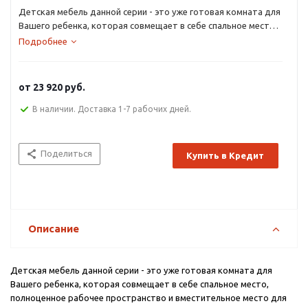
Детская мебель данной серии - это уже готовая комната для
Вашего ребенка, которая совмещает в себе спальное место,
полноценное рабочее пространство и вместительное место
Подробнее
для одежды и мелочей.
Большое количество оттенков помогут подобрать мебель
по вкусу ребенку и интерьеру комнаты, а большое
от
23 920 руб.
разнообразие комплектаций и размеров поможет вписать
детскую комнату даже в любую малогабаритную квартиру.
В наличии. Доставка 1-7 рабочих дней.
Поделиться
Купить в Кредит
Описание
Детская мебель данной серии - это уже готовая комната для
Вашего ребенка, которая совмещает в себе спальное место,
полноценное рабочее пространство и вместительное место для