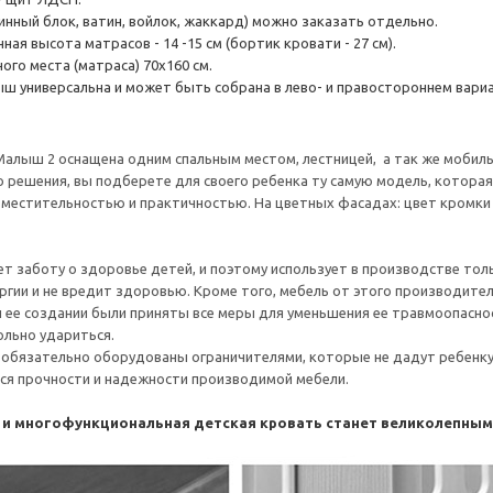
инный блок, ватин, войлок, жаккард) можно заказать отдельно.
ая высота матрасов - 14 -15 см (бортик кровати - 27 см).
ого места (матраса) 70х160 см.
ш универсальна и может быть собрана в лево- и правостороннем вари
алыш 2 оснащена одним спальным местом, лестницей, а так же мобил
 решения, вы подберете для своего ребенка ту самую модель, которая
местительностью и практичностью. На цветных фасадах: цвет кромки 
т заботу о здоровье детей, и поэтому использует в производстве тол
ргии и не вредит здоровью. Кроме того, мебель от этого производител
и ее создании были приняты все меры для уменьшения ее травмоопасно
льно удариться.
обязательно оборудованы ограничителями, которые не дадут ребенку с
ся прочности и надежности производимой мебели.
 и многофункциональная детская кровать станет великолепны