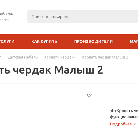
мебели.
оссии.
УСЛУГИ
КАК КУПИТЬ
ПРОИЗВОДИТЕЛИ
МА
г
-
Детская мебель
-
Кровати чердаки
-
Кровать чердак Малыш 2
ть чердак Малыш 2
<b>Кровать че
функциональн
Малыш на «чер
Подробнее
с отделением 
под кровать. 