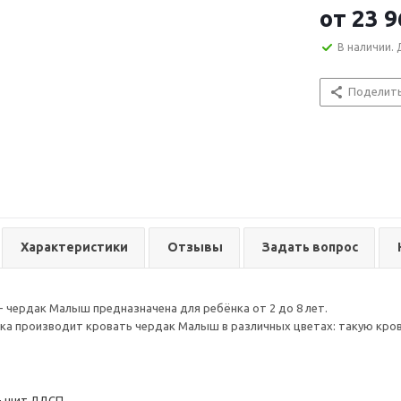
ограждением 
от
23 9
В наличии. 
Поделит
Характеристики
Отзывы
Задать вопрос
- чердак Малыш предназначена для ребёнка от 2 до 8 лет.
а производит кровать чердак Малыш в различных цветах: такую крова
- щит ЛДСП.