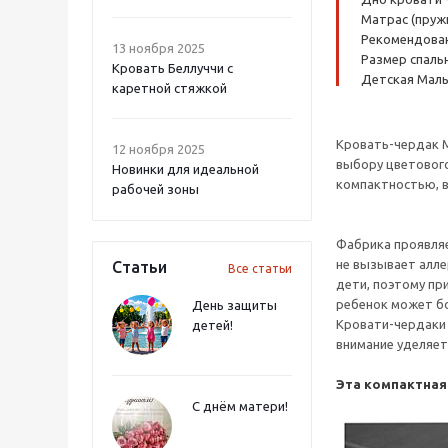
Матрас (пруж
Рекомендованн
13 ноября 2025
Размер спальн
Кровать Беллуччи с
Детская Малы
каретной стяжкой
Кровать-чердак М
12 ноября 2025
выбору цветового
Новинки для идеальной
компактностью, в
рабочей зоны
Фабрика проявляе
не вызывает алле
Статьи
Все статьи
дети, поэтому пр
ребенок может бо
День защиты
Кровати-чердаки 
детей!
внимание уделяет
Эта компактная
С днём матери!