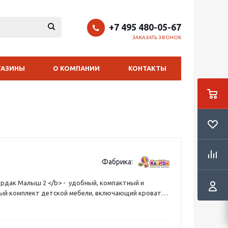
+7 495 480-05-67
ЗАКАЗАТЬ ЗВОНОК
ГАЗИНЫ
О КОМПАНИИ
КОНТАКТЫ
Фабрика:
рдак Малыш 2 </b> - удобный, компактный и
ый комплект детской мебели, включающий кровать
даке», комод, выдвижной стол, лестницу, стол
для игрушек на колёсах, который легко убирается
Удобное спальное место наверху со специальным