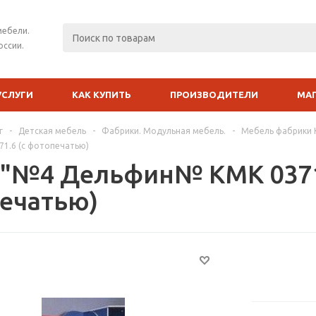
мебели.
оссии.
УСЛУГИ
КАК КУПИТЬ
ПРОИЗВОДИТЕЛИ
МА
г
-
Детская мебель
-
Фабрики. Модульная мебель.
-
Мебель фабрики
1.6 (с фотопечатью)
"№4 Дельфин№ КМК 0371.
ечатью)