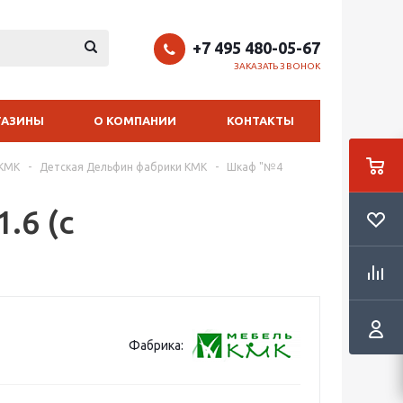
+7 495 480-05-67
ЗАКАЗАТЬ ЗВОНОК
ГАЗИНЫ
О КОМПАНИИ
КОНТАКТЫ
 КМК
-
Детская Дельфин фабрики КМК
-
Шкаф "№4
6 (с
Фабрика: