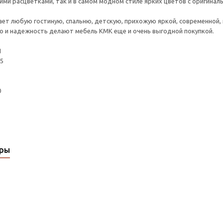
ими расцветками, так и в самом модном стиле ярких цветов с оригинал
ет любую гостиную, спальню, детскую, прихожую яркой, современной, 
о и надежность делают мебель КМК еще и очень выгодной покупкой.
П
5
0
ары