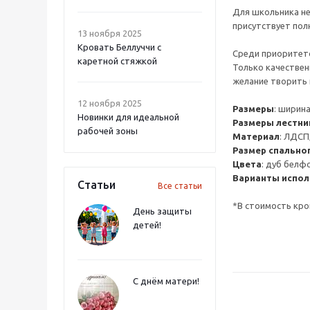
Для школьника не
присутствует пол
13 ноября 2025
Кровать Беллуччи с
Среди приоритето
каретной стяжкой
Только качествен
желание творить 
12 ноября 2025
Размеры
: ширина
Новинки для идеальной
Размеры лестн
рабочей зоны
Материал
: ЛДСП
Размер спально
Цвета
: дуб белф
Варианты испол
Статьи
Все статьи
*В стоимость кро
День защиты
детей!
С днём матери!