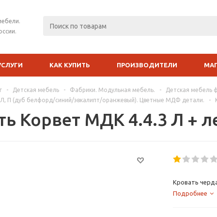
мебели.
оссии.
УСЛУГИ
КАК КУПИТЬ
ПРОИЗВОДИТЕЛИ
МА
г
-
Детская мебель
-
Фабрики. Модульная мебель.
-
Детская мебель 
 Л, П (дуб белфорд/синий/эвкалипт/оранжевый). Цветные МДФ детали.
-
ть Корвет МДК 4.4.3 Л + 
Кровать черда
Подробнее