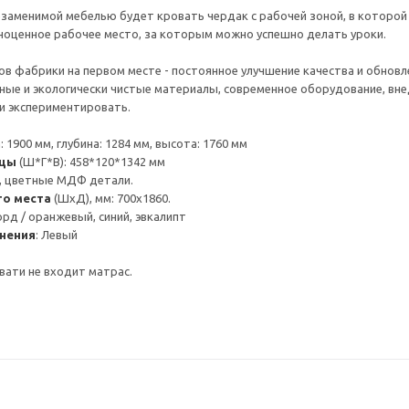
заменимой мебелью будет кровать чердак с рабочей зоной, в которой е
ноценное рабочее место, за которым можно успешно делать уроки.
в фабрики на первом месте - постоянное улучшение качества и обнов
ные и экологически чистые материалы, современное оборудование, вне
и экспериментировать.
: 1900 мм, глубина: 1284 мм, высота: 1760 мм
ицы
(Ш*Г*В): 458*120*1342 мм
, цветные МДФ детали.
го места
(ШхД), мм: 700х1860.
орд / оранжевый, синий, эвкалипт
нения
: Левый
вати не входит матрас.