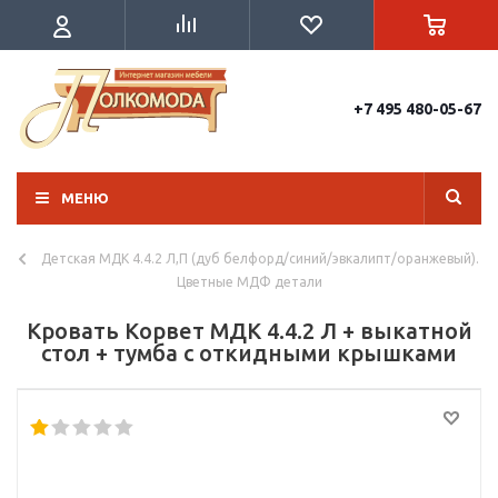
+7 495 480-05-67
МЕНЮ
Детская МДК 4.4.2 Л,П (дуб белфорд/синий/эвкалипт/оранжевый).
Цветные МДФ детали
Кровать Корвет МДК 4.4.2 Л + выкатной
стол + тумба с откидными крышками