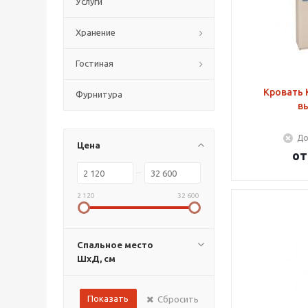
Услуги
Хранение
Гостиная
Кровать 
Фурнитура
в
До
Цена
о
2 120
32 600
Спальное место
ШхД, см
Показать
Сбросить