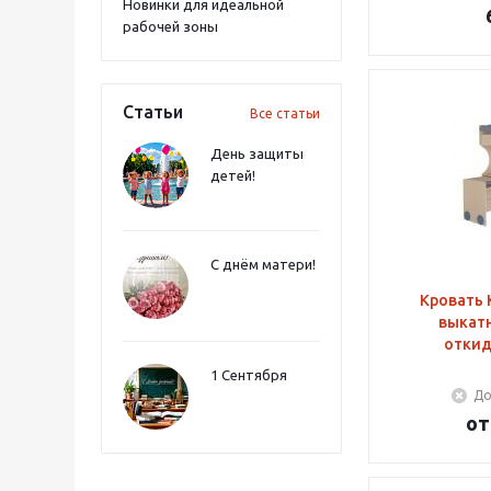
Новинки для идеальной
рабочей зоны
Статьи
Все статьи
День защиты
детей!
С днём матери!
Кровать Корв
выкатн
отки
1 Сентября
До
о