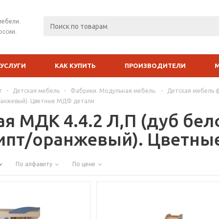
мебели.
оссии.
УСЛУГИ
КАК КУПИТЬ
ПРОИЗВОДИТЕЛИ
г
-
Детская мебель
-
Фабрики. Модульная мебель.
-
Детская мебель 
ранжевый). Цветные МДФ детали
ая МДК 4.4.2 Л,П (дуб бе
ипт/оранжевый). Цветны
По алфавиту
По цене