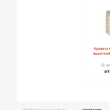
Кровать 
выкатной
До
о