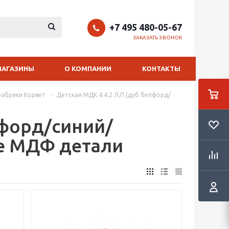
+7 495 480-05-67
ЗАКАЗАТЬ ЗВОНОК
МАГАЗИНЫ
О КОМПАНИИ
КОНТАКТЫ
фабрики Корвет
-
Детская МДК 4.4.2 Л,П (дуб белфорд/
лфорд/синий/
е МДФ детали