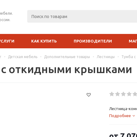
мебели.
оссии.
УСЛУГИ
КАК КУПИТЬ
ПРОИЗВОДИТЕЛИ
МА
г
-
Детская мебель
-
Дополнительные товары
-
Лестницы
-
Тумба с
 с откидными крышками
Лестница-ком
Подробнее
от
7 07