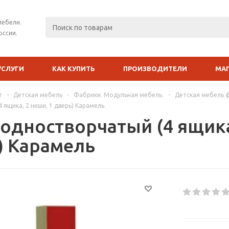
мебели.
оссии.
УСЛУГИ
КАК КУПИТЬ
ПРОИЗВОДИТЕЛИ
МА
г
-
Детская мебель
-
Фабрики. Модульная мебель.
-
Детская мебель 
 ящика, 2 ниши, 1 дверь) Карамель
одностворчатый (4 ящика,
) Карамель