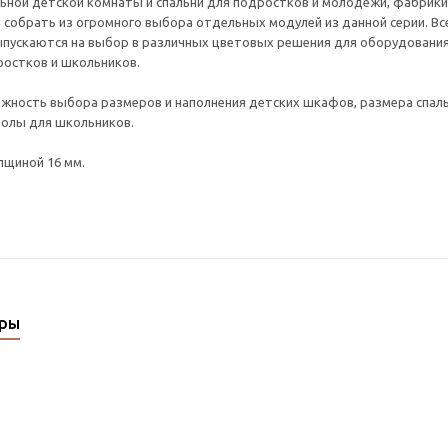
ной детской комнаты и спальни для подростков и молодежи, фабрики 
собрать из огромного выбора отдельных модулей из данной серии. В
ыпускаются на выбор в различных цветовых решения для оборудования
ростков и школьников.
жность выбора размеров и наполнения детских шкафов, размера спаль
олы для школьников.
лщиной 16 мм.
ары