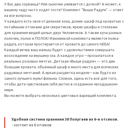
У Вас два сорванца? Или сыночек уживается с дочкой? А может, к
вашему чаду часто ходят гости? Комплект "Выше Радуги" ― ответ
на все вопросы.
У каждого есть своя отдельная зона, домик-шкаф под кроватью с
потайными отсеками для секретиков, яркие шкафы и стеллажи
для хранения вещей целых двух Человечков. А также куча разных
полочек, полок и ПОЛОК! Изюминкой комплекта является полка-
радуга, которая простирается от кровати до самого НЕБА!
Каждый вечер ваш малыш будет с удовольствием совершать
восхождение на вершину сна. А каждое утро – просыпаться в
реальных розовых мечтах. Детская «Выше радуги» ― это две
большие кровати, объёмный шкаф и много места для всяческих
радужных мечтаний. А яркая расцветка модели – как будто из
самого лучшего мультфильма. Словом, здесь есть всё для того,
чтобы дети чувствовали себя уютно в созданном «воздушном»
мире.
Вы можете выбрать несколько цветовых вариаций комплекта.
Удобная система хранения 38 Попугаев из 6-и отсеков.
- состоит из 6 отсеков