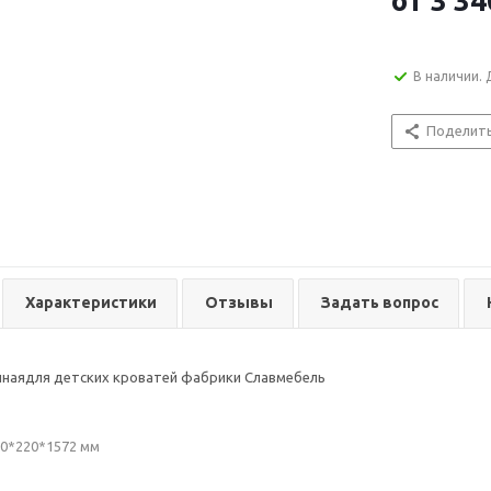
от
3 34
В наличии. 
Поделит
Характеристики
Отзывы
Задать вопрос
ннаядля детских кроватей фабрики Славмебель
0*220*1572 мм