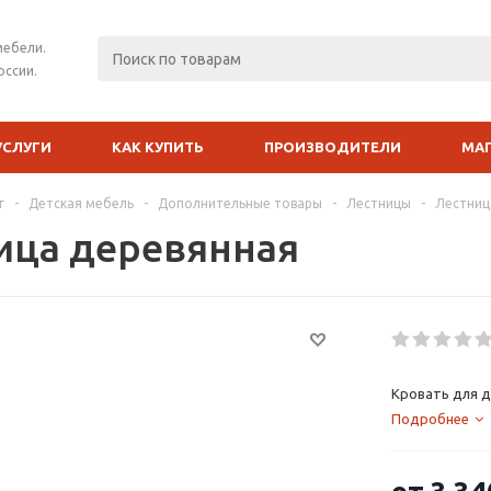
мебели.
оссии.
УСЛУГИ
КАК КУПИТЬ
ПРОИЗВОДИТЕЛИ
МА
г
-
Детская мебель
-
Дополнительные товары
-
Лестницы
-
Лестниц
ица деревянная
Кровать для д
Подробнее